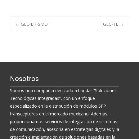
Post
←
GLC-LH-SMD
GLC-TE
→
navigation
Nosotros
Somos una compañía dedicada a brindar “Soluciones
Tecnológicas Integradas”, con un enfoque
especializado en la distribución de módulos SFP
transceptores en el mercado mexicano. Además,
proporcionamos servicios de integración de sistemas
de comunicación, asesoría en estrategias digitales y la
creación e implantación de soluciones basadas en la