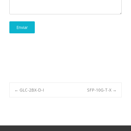
Post
←
GLC-2BX-D-I
SFP-10G-T-X
→
navigation