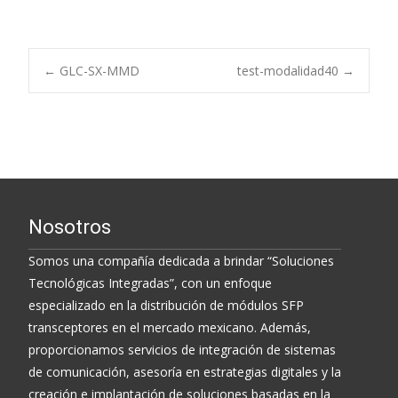
Post
←
GLC-SX-MMD
test-modalidad40
→
navigation
Nosotros
Somos una compañía dedicada a brindar “Soluciones
Tecnológicas Integradas”, con un enfoque
especializado en la distribución de módulos SFP
transceptores en el mercado mexicano. Además,
proporcionamos servicios de integración de sistemas
de comunicación, asesoría en estrategias digitales y la
creación e implantación de soluciones basadas en la