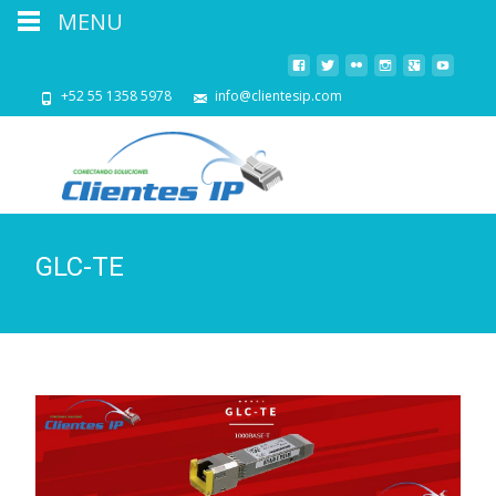
MENU
+52 55 1358 5978
info@clientesip.com
GLC-TE