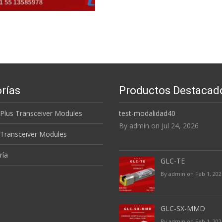
rías
Productos Destacad
 Plus Transceiver Modules
test-modalidad40
By admin on Jul 24, 2026
 Transceiver Modules
ría
GLC-TE
By admin on Feb 1, 202
GLC-SX-MMD
By admin on Feb 1, 202