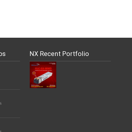
os
NX Recent Portfolio
6
6