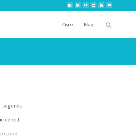
Skip
to
Search
Cisco
Blog
content
for:
r segundo.
d de red.
de cobre.