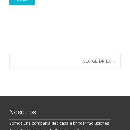
Post
GLC-GE-DR-LX
→
navigation
Nosotros
Somos una compañía dedicada a brindar “Soluciones