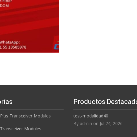
Read More...
rías
Productos Destacad
 Plus Transceiver Modules
test-modalidad40
By admin on Jul 24, 2026
 Transceiver Modules