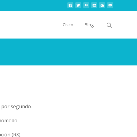
Skip
to
Search
Cisco
Blog
content
for:
t por segundo.
monomodo.
ción (RX).