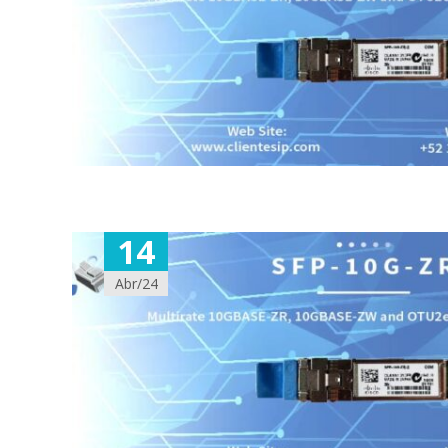
14
Abr/24