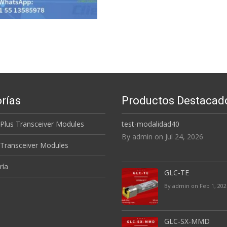
rías
Productos Destacad
 Plus Transceiver Modules
test-modalidad40
By admin on Jul 24, 2026
 Transceiver Modules
ría
GLC-TE
By admin on Feb 1, 202
GLC-SX-MMD