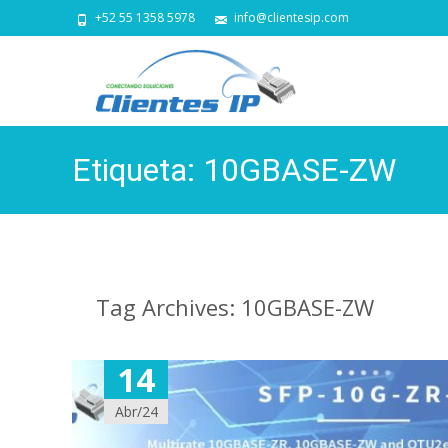
+52 55 1358 5978
info@clientesip.com
Etiqueta:
10GBASE-ZW
Tag Archives: 10GBASE-ZW
14
Abr/24