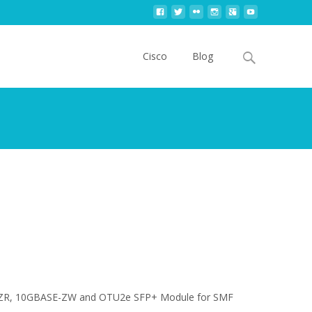
Skip
to
Search
Cisco
Blog
content
for:
-ZR, 10GBASE-ZW and OTU2e SFP+ Module for SMF