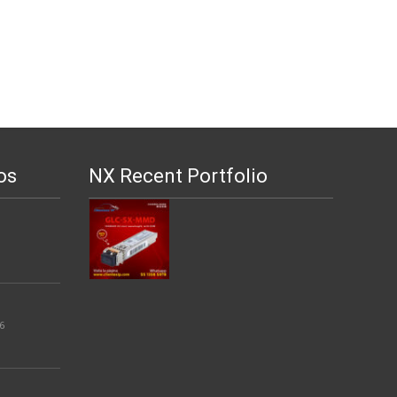
os
NX Recent Portfolio
6