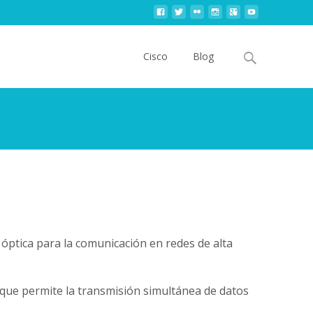
Skip
to
Search
Cisco
Blog
content
for:
óptica para la comunicación en redes de alta
o que permite la transmisión simultánea de datos