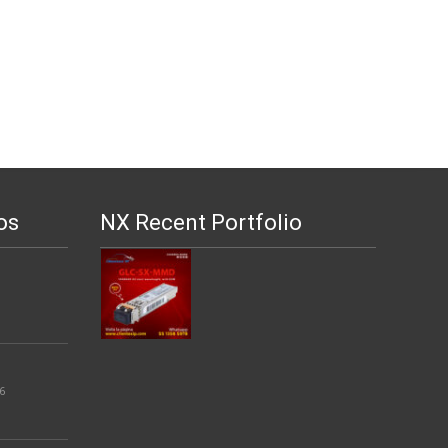
os
NX Recent Portfolio
6