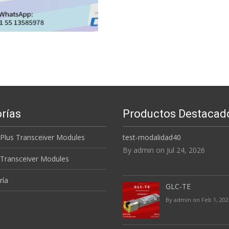
rías
Productos Destacad
 Plus Transceiver Modules
test-modalidad40
By admin on Jul 24, 2026
 Transceiver Modules
ría
GLC-TE
By admin on Feb 1, 202