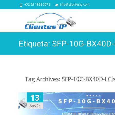
+52 55 1358 5978
info@clientesip.com
Etiqueta:
SFP-10G-BX40D-I
Tag Archives: SFP-10G-BX40D-I Ci
13
Abr/24