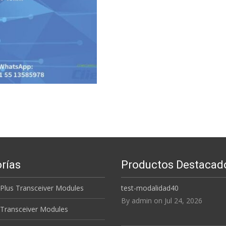
Read More...
rías
Productos Destacad
 Plus Transceiver Modules
test-modalidad40
By admin on Jul 24, 2026
 Transceiver Modules