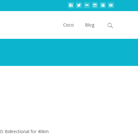
Skip
to
Search
Cisco
Blog
content
for:
Bidirectional for 40km