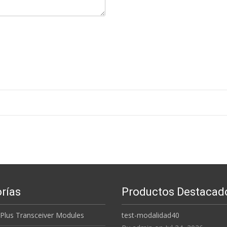
rías
Productos Destacad
 Plus Transceiver Modules
test-modalidad40