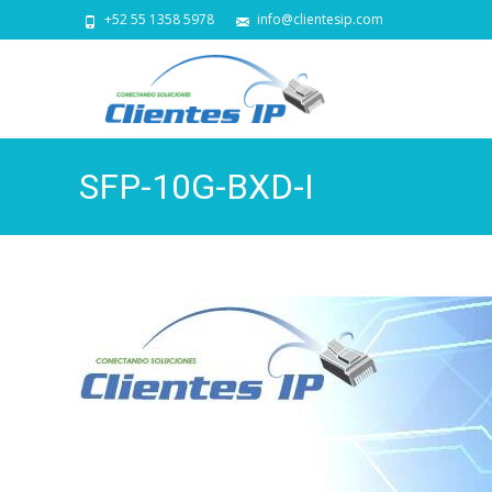
+52 55 1358 5978
info@clientesip.com
SFP-10G-BXD-I