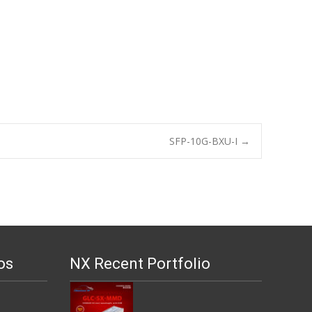
SFP-10G-BXU-I
→
os
NX Recent Portfolio