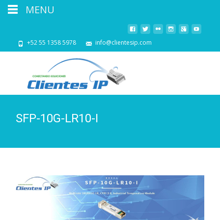
MENU
+52 55 1358 5978
info@clientesip.com
SFP-10G-LR10-I