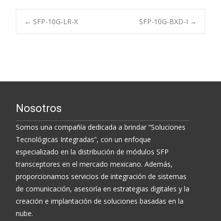
Post
←
SFP-10G-LR-X
SFP-10G-BXD-I
→
navigation
Nosotros
Somos una compañía dedicada a brindar “Soluciones
Tecnológicas Integradas”, con un enfoque
especializado en la distribución de módulos SFP
transceptores en el mercado mexicano. Además,
proporcionamos servicios de integración de sistemas
de comunicación, asesoría en estrategias digitales y la
creación e implantación de soluciones basadas en la
nube.