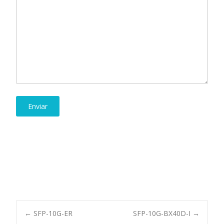
Post
←
SFP-10G-ER
SFP-10G-BX40D-I
→
navigation