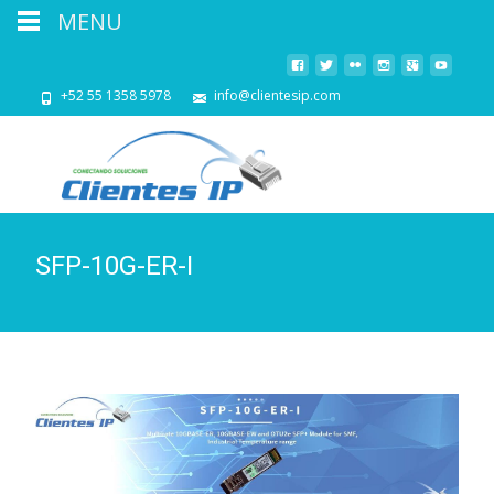
MENU
+52 55 1358 5978
info@clientesip.com
SFP-10G-ER-I