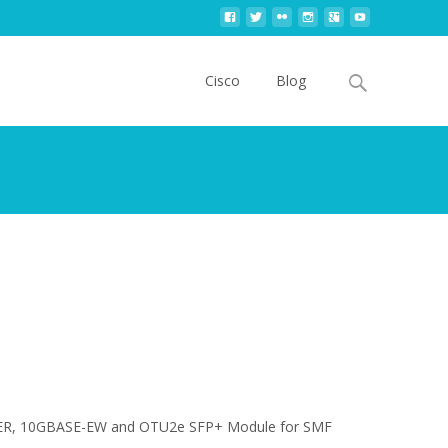
Skip
to
Search
Cisco
Blog
content
for:
-ER, 10GBASE-EW and OTU2e SFP+ Module for SMF