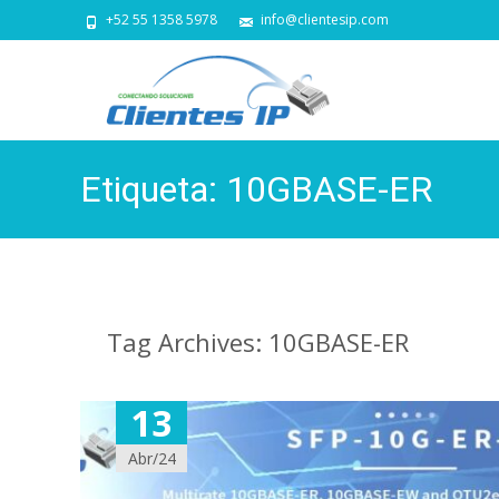
+52 55 1358 5978
info@clientesip.com
Etiqueta:
10GBASE-ER
Tag Archives: 10GBASE-ER
13
Abr/24