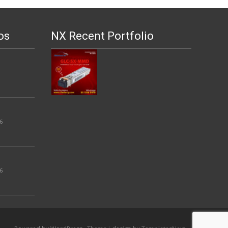
os
NX Recent Portfolio
6
6