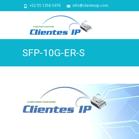
+52 55 1358 5978
info@clientesip.com
SFP-10G-ER-S