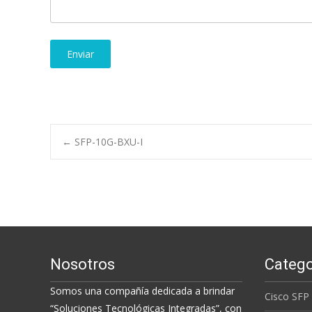
Post
←
SFP-10G-BXU-I
navigation
Nosotros
Catego
Somos una compañía dedicada a brindar
Cisco SFP
“Soluciones Tecnológicas Integradas”, con