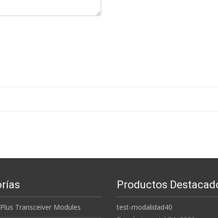
rías
Productos Destacad
 Plus Transceiver Modules
test-modalidad40