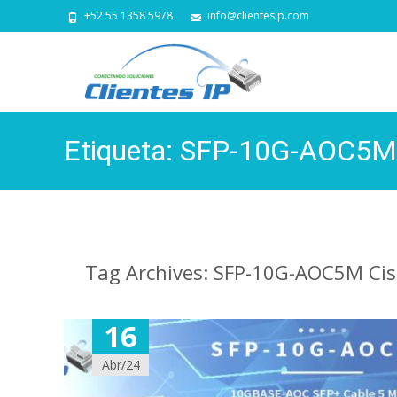
+52 55 1358 5978
info@clientesip.com
Etiqueta:
SFP-10G-AOC5M 
Tag Archives: SFP-10G-AOC5M Cis
16
Abr/24