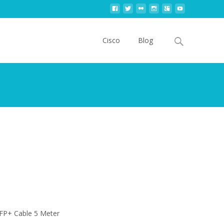
Skip
to
Search
Cisco
Blog
content
for:
P+ Cable 5 Meter