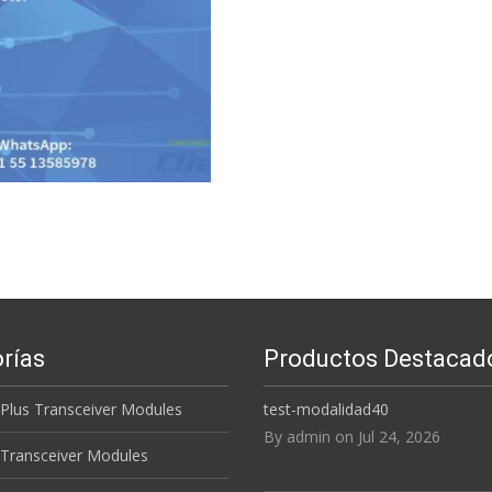
Read More...
rías
Productos Destacad
 Plus Transceiver Modules
test-modalidad40
By admin on Jul 24, 2026
 Transceiver Modules