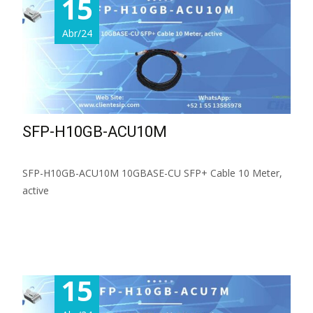
15
Abr/24
SFP-H10GB-ACU10M
SFP-H10GB-ACU10M 10GBASE-CU SFP+ Cable 10 Meter,
active
Read More...
15